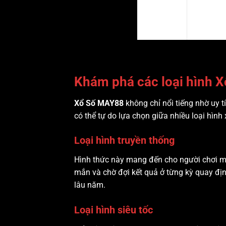
Khám phá các loại hình X
Xổ Số MAY88
không chỉ nổi tiếng nhờ uy t
có thể tự do lựa chọn giữa nhiều loại hìn
Loại hình truyền thống
Hình thức này
mang đến cho người chơi m
mắn và chờ đợi kết quả ở từng kỳ quay định
lâu năm.
Loại hình siêu tốc