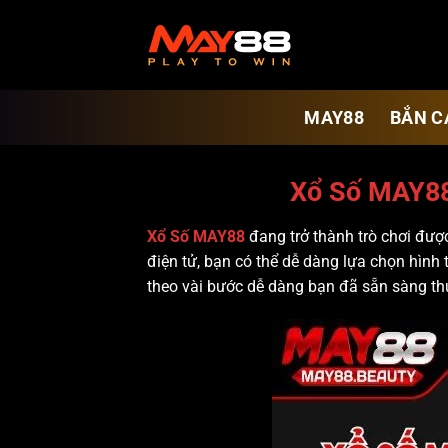
Bỏ
qua
nội
dung
MAY88
BẮN C
Xổ Số MAY88 
Xổ Số MAY88
đang trở thành trò chơi được
điện tử, bạn có thể dễ dàng lựa chọn hình t
theo vài bước dễ dàng bạn đã sẵn sàng t