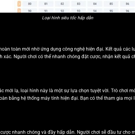
Loại hình siêu tốc hấp dẫn
 hoàn toàn mới nhờ ứng dụng công nghệ hiện đại. Kết quả các l
nh xác. Người chơi có thể nhanh chóng đặt cược, nhận kết quả c
 mới lạ, loại hình này là một sự lựa chọn tuyệt vời. Trò chơi 
n bằng hệ thống máy tính hiện đại. Bạn có thể tham gia mọi lú
cược nhanh chóng và đầy hấp dẫn. Người chơi sẽ đầu tư cho m