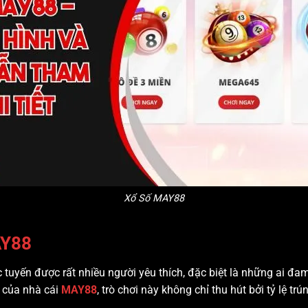
Xổ Số MAY88
AY88
ực tuyến được rất nhiều người yêu thích, đặc biệt là những ai 
 của nhà cái
MAY88
, trò chơi này không chỉ thu hút bởi tỷ lệ