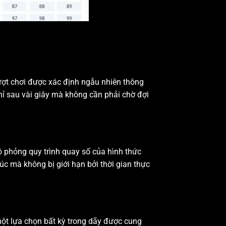
ượt chơi được xác định ngẫu nhiên thông
hỉ sau vài giây mà không cần phải chờ đợi
mô phỏng quy trình quay số của hình thức
c mà không bị giới hạn bởi thời gian thực
ột lựa chọn bất kỳ trong dãy được cung