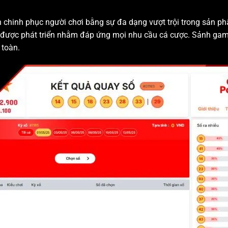
 chinh phục người chơi bằng sự đa dạng vượt trội trong sản p
đều được phát triển nhằm đáp ứng mọi nhu cầu cá cược. Sảnh g
 toàn.