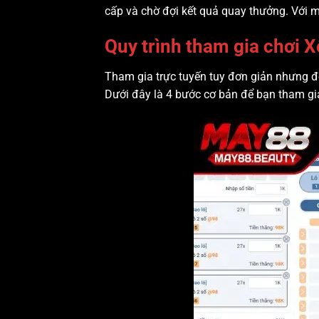
cấp và chờ đợi kết quả quay thưởng. Với mỗ
Quy trình tham gia chơi
Tham gia trực tuyến tuy đơn giản nhưng để
Dưới đây là 4 bước cơ bản để bạn tham gi