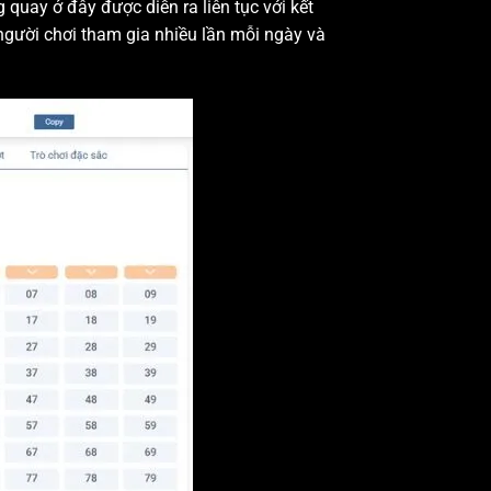
 quay ở đây được diễn ra liên tục với kết
 người chơi tham gia nhiều lần mỗi ngày và