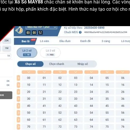
 tốc tại
Xổ Số MAY88
chắc chắn sẽ khiến bạn hài lòng. Các vòng
 sự hồi hộp, phấn khích đặc biệt. Hình thức này tạo cơ hội cho