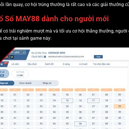
i lần quay, cơ hội trúng thưởng là rất cao và các giải thưởng c
 Xổ Số MAY88 dành cho người mới
 có trải nghiệm mượt mà và tối ưu cơ hội thắng thưởng, người 
a chơi tại sảnh game này: