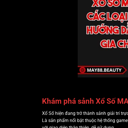
Khám phá sảnh Xổ Số M
Xổ Số hiện đang trở thành sảnh giải trí tr
Là sản phẩm nổi bật thuộc hệ thống game
với giao diện thân thiện, dễ sử dụng.