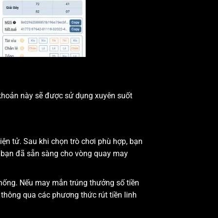
 khoản này sẽ được sử dụng xuyên suốt
iện tử. Sau khi chọn trò chơi phù hợp, bạn
ản, bạn đã sẵn sàng cho vòng quay may
 thống. Nếu may mắn trúng thưởng số tiền
 thông qua các phương thức rút tiền linh