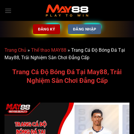
Bỏ
qua
nội
dung
ĐĂNG KÝ
ĐĂNG NHẬP
Trang Chủ
»
Thể thao MAY88
»
Trang Cá Độ Bóng Đá Tại
May88, Trải Nghiệm Sân Chơi Đẳng Cấp
Trang Cá Độ Bóng Đá Tại May88, Trải
Nghiệm Sân Chơi Đẳng Cấp