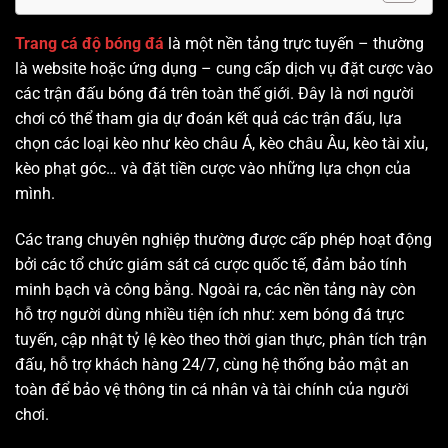
Trang cá độ bóng đá
là một nền tảng trực tuyến – thường
là website hoặc ứng dụng – cung cấp dịch vụ đặt cược vào
các trận đấu bóng đá trên toàn thế giới. Đây là nơi người
chơi có thể tham gia dự đoán kết quả các trận đấu, lựa
chọn các loại kèo như kèo châu Á, kèo châu Âu, kèo tài xỉu,
kèo phạt góc… và đặt tiền cược vào những lựa chọn của
mình.
Các trang chuyên nghiệp thường được cấp phép hoạt động
bởi các tổ chức giám sát cá cược quốc tế, đảm bảo tính
minh bạch và công bằng. Ngoài ra, các nền tảng này còn
hỗ trợ người dùng nhiều tiện ích như: xem bóng đá trực
tuyến, cập nhật tỷ lệ kèo theo thời gian thực, phân tích trận
đấu, hỗ trợ khách hàng 24/7, cùng hệ thống bảo mật an
toàn để bảo vệ thông tin cá nhân và tài chính của người
chơi.