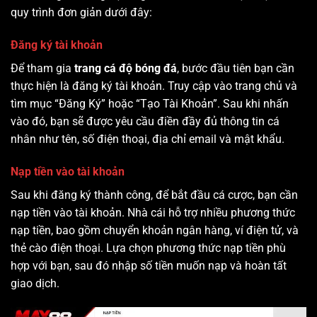
quy trình đơn giản dưới đây:
Đăng ký tài khoản
Để tham gia
trang cá độ bóng đá
, bước đầu tiên bạn cần
thực hiện là đăng ký tài khoản. Truy cập vào trang chủ và
tìm mục “Đăng Ký” hoặc “Tạo Tài Khoản”. Sau khi nhấn
vào đó, bạn sẽ được yêu cầu điền đầy đủ thông tin cá
nhân như tên, số điện thoại, địa chỉ email và mật khẩu.
Nạp tiền vào tài khoản
Sau khi đăng ký thành công, để bắt đầu cá cược, bạn cần
nạp tiền vào tài khoản. Nhà cái hỗ trợ nhiều phương thức
nạp tiền, bao gồm chuyển khoản ngân hàng, ví điện tử, và
thẻ cào điện thoại. Lựa chọn phương thức nạp tiền phù
hợp với bạn, sau đó nhập số tiền muốn nạp và hoàn tất
giao dịch.