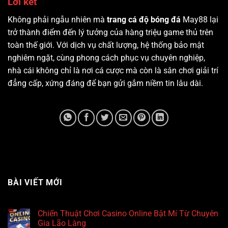
Lời kết
Không phải ngẫu nhiên mà
trang cá độ bóng đá
May88 lại
trở thành điểm đến lý tưởng của hàng triệu game thủ trên
toàn thế giới. Với dịch vụ chất lượng, hệ thống bảo mật
nghiêm ngặt, cùng phong cách phục vụ chuyên nghiệp,
nhà cái không chỉ là nơi cá cược mà còn là sân chơi giải trí
đẳng cấp, xứng đáng để bạn gửi gắm niềm tin lâu dài.
BÀI VIẾT MỚI
Chiến Thuật Chơi Casino Online Bật Mí Từ Chuyên
Gia Lão Làng