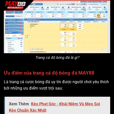
Trang cá độ bóng đá là gì?
Ưu điểm của trang cá độ bóng đá MAY88
Là trang cá cược bóng đá uy tín được người chơi yêu thích
bởi những ưu điểm vượt trội sau:
Xem Thêm
Kèo Phạt Góc - Khái Niệm Và Mẹo Soi
Kèo Chuẩn Xác Nhất