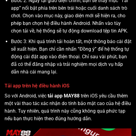
Bước 2: Ngay tại giao diện chính, bạn sẽ thấy mục “Tải
app” nổi bật phía trên bên trái hoặc cuối danh sách trò
chơi. Chọn vào mục này, giao diện mới sẽ hiện ra, cho
phép bạn chọn hệ điều hành Android. Nhấn vào tùy
chọn tải về, hệ thống sẽ tự động download tệp tin APK.
Bước 3: Khi quá trình tải hoàn tất, một thông báo cài đặt
sẽ xuất hiện. Bạn chỉ cần nhấn “Đồng ý” để hệ thống tự
động cài đặt app vào điện thoại. Chỉ sau vài phút, bạn
đã có thể đăng nhập và trải nghiệm mọi dịch vụ hấp
dẫn nhà cái mang lại.
Tải app trên hệ điều hành iOS
So với Android, việc
tải app MAY88
trên iOS yêu cầu thêm
một vài thao tác xác nhận do tính bảo mật cao của hệ điều
hành. Tuy nhiên, quá trình này cũng không quá phức tạp
nếu bạn thực hiện theo đúng hướng dẫn.