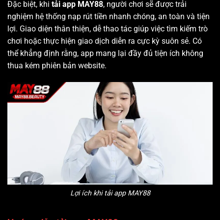
Đặc biệt, khi
tải app MAY88
, người chơi sẽ được trải
nghiệm hệ thống nạp rút tiền nhanh chóng, an toàn và tiện
lợi. Giao diện thân thiện, dễ thao tác giúp việc tìm kiếm trò
chơi hoặc thực hiện giao dịch diễn ra cực kỳ suôn sẻ. Có
thể khẳng định rằng, app mang lại đầy đủ tiện ích không
thua kém phiên bản website.
Lợi ích khi tải app MAY88