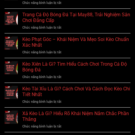
ở
Chức năng bình luận bị tắt
–
Dành
Kỹ
Trải
Cho
Thuật
Trang Cá Độ Bóng Đá Tại May88, Trải Nghiệm Sân
Nghiệm
Người
Đánh
Game
Chơi Đẳng Cấp
Mới
Baccarat
Bài
ở
Chức năng bình luận bị tắt
Hiệu
Trực
Trang
Quả
Tuyến
Cá
Kèo Phạt Góc – Khái Niệm Và Mẹo Soi Kèo Chuẩn
Nhất
Uy
Độ
Từ
Xác Nhất
Tín
Bóng
Chuyên
ở
Chức năng bình luận bị tắt
Đá
Gia
Kèo
Tại
Phạt
Kèo Xiên Là Gì? Tìm Hiểu Cách Chơi Trong Cá Độ
May88,
Góc
Trải
Bóng Đá
–
Nghiệm
ở
Chức năng bình luận bị tắt
Khái
Sân
Kèo
Niệm
Chơi
Xiên
Kèo Tài Xỉu Là Gì? Cách Chơi Và Cách Đọc Kèo Chi
Và
Đẳng
Là
Mẹo
Tiết Nhất
Cấp
Gì?
Soi
ở
Chức năng bình luận bị tắt
Tìm
Kèo
Kèo
Hiểu
Chuẩn
Tài
Xả Kèo Là Gì? Hiểu Rõ Khái Niệm Nắm Chắc Phần
Cách
Xác
Xỉu
Chơi
Thắng
Nhất
Là
Trong
ở
Chức năng bình luận bị tắt
Gì?
Cá
Xả
Cách
Độ