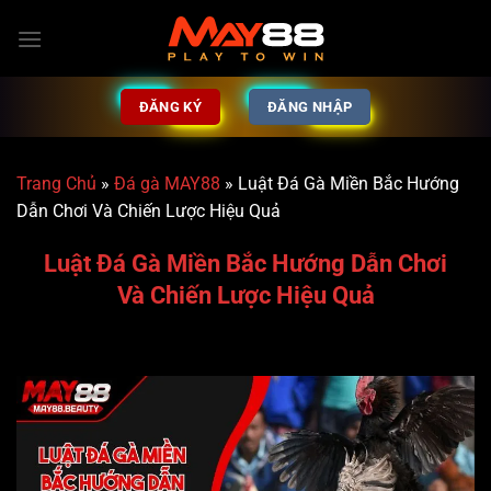
Bỏ
qua
nội
dung
ĐĂNG KÝ
ĐĂNG NHẬP
Trang Chủ
»
Đá gà MAY88
»
Luật Đá Gà Miền Bắc Hướng
Dẫn Chơi Và Chiến Lược Hiệu Quả
Luật Đá Gà Miền Bắc Hướng Dẫn Chơi
Và Chiến Lược Hiệu Quả