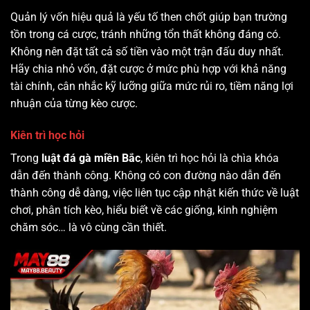
Quản lý vốn hiệu quả là yếu tố then chốt giúp bạn trường
tồn trong cá cược, tránh những tổn thất không đáng có.
Không nên đặt tất cả số tiền vào một trận đấu duy nhất.
Hãy chia nhỏ vốn, đặt cược ở mức phù hợp với khả năng
tài chính, cân nhắc kỹ lưỡng giữa mức rủi ro, tiềm năng lợi
nhuận của từng kèo cược.
Kiên trì học hỏi
Trong
luật đá gà miền Bắc
, kiên trì học hỏi là chìa khóa
dẫn đến thành công. Không có con đường nào dẫn đến
thành công dễ dàng, việc liên tục cập nhật kiến thức về luật
chơi, phân tích kèo, hiểu biết về các giống, kinh nghiệm
chăm sóc… là vô cùng cần thiết.