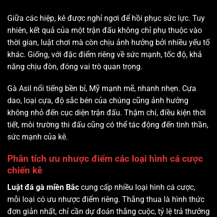
Giữa các hiệp, kê được nghỉ ngơi để hồi phục sức lực. Tuy
nhiên, kết quả của một trận đấu không chỉ phụ thuộc vào
thời gian, luật chơi mà còn chịu ảnh hưởng bởi nhiều yếu tố
khác. Giống, với đặc điểm riêng về sức mạnh, tốc độ, khả
năng chịu đòn, đóng vai trò quan trọng.
Gà Asil nổi tiếng bền bỉ, Mỹ mạnh mẽ, nhanh nhẹn. Cựa
dao, loại cựa, độ sắc bén của chúng cũng ảnh hưởng
không nhỏ đến cục diện trận đấu. Thậm chí, điều kiện thời
tiết, môi trường thi đấu cũng có thể tác động đến tinh thần,
sức mạnh của kê.
Phân tích ưu nhược điểm các loại hình cá cược
chiến kê
Luật đá gà miền Bắc
cung cấp nhiều loại hình cá cược,
mỗi loại có ưu nhược điểm riêng. Thắng thua là hình thức
đơn giản nhất, chỉ cần dự đoán thắng cuộc, tỷ lệ trả thưởng