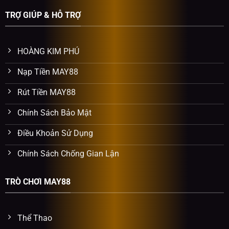
TRỢ GIÚP & HỖ TRỢ
HOÀNG KIM PHÚ
Nạp Tiền MAY88
Rút Tiền MAY88
Chính Sách Bảo Mật
Điều Khoản Sử Dụng
Chính Sách Chống Gian Lận
TRÒ CHƠI MAY88
Thể Thao