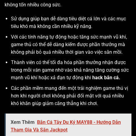
không tốn nhiều công sức.
Sử dụng giúp bạn dễ dàng tiêu diệt cá lớn và các mục
tiêu khó mà không cần nhiều kỹ năng.
Với các tính năng tự động hoặc tăng sức mạnh vũ khí,
game thủ có thể dễ dàng kiếm được phần thưởng mà
không phải bỏ quá nhiều thời gian vào việc săn mồi.
Thành viên có thể tối đa hóa phần thưởng nhận được
trong mỗi ván game nhờ vào khả năng tăng cường sức
mạnh vũ khí hoặc xả đạn tự động khi
hack bắn cá.
Các phần mềm mang đến một trải nghiệm game thú vị
hơn khi người chơi không phải đối mặt với quá nhiều
khó khăn giúp giảm căng thẳng khi chơi.
Xem Thêm
Bắn Cá Tây Du Ký MAY88 - Hướng Dẫn
Tham Gia Và Săn Jackpot