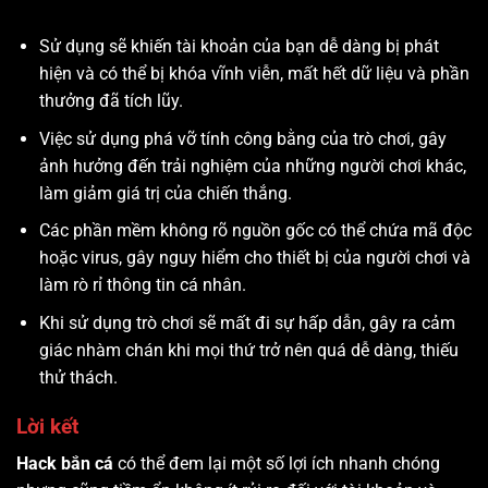
Sử dụng sẽ khiến tài khoản của bạn dễ dàng bị phát
hiện và có thể bị khóa vĩnh viễn, mất hết dữ liệu và phần
thưởng đã tích lũy.
Việc sử dụng phá vỡ tính công bằng của trò chơi, gây
ảnh hưởng đến trải nghiệm của những người chơi khác,
làm giảm giá trị của chiến thắng.
Các phần mềm không rõ nguồn gốc có thể chứa mã độc
hoặc virus, gây nguy hiểm cho thiết bị của người chơi và
làm rò rỉ thông tin cá nhân.
Khi sử dụng trò chơi sẽ mất đi sự hấp dẫn, gây ra cảm
giác nhàm chán khi mọi thứ trở nên quá dễ dàng, thiếu
thử thách.
Lời kết
Hack bắn cá
có thể đem lại một số lợi ích nhanh chóng