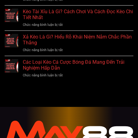
Khái
Sân
Kèo
Niệm
Chơi
Xiên
Kèo Tài Xỉu Là Gì? Cách Chơi Và Cách Đọc Kèo Chi
Và
Đẳng
Là
Mẹo
Tiết Nhất
Cấp
Gì?
Soi
ở
Chức năng bình luận bị tắt
Tìm
Kèo
Kèo
Hiểu
Chuẩn
Tài
Xả Kèo Là Gì? Hiểu Rõ Khái Niệm Nắm Chắc Phần
Cách
Xác
Xỉu
Chơi
Thắng
Nhất
Là
Trong
ở
Chức năng bình luận bị tắt
Gì?
Cá
Xả
Cách
Độ
Kèo
Các Loại Kèo Cá Cược Bóng Đá Mang Đến Trải
Chơi
Bóng
Là
Và
Nghiệm Hấp Dẫn
Đá
Gì?
Cách
ở
Chức năng bình luận bị tắt
Hiểu
Đọc
Các
Rõ
Kèo
Loại
Khái
Chi
Kèo
Niệm
Tiết
Cá
Nắm
Nhất
Cược
Chắc
Bóng
Phần
Đá
Thắng
Mang
Đến
Trải
Nghiệm
Hấp