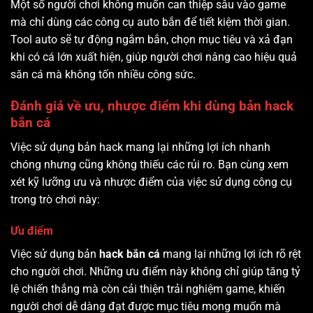
Một số người chơi không muốn can thiệp sâu vào game
mà chỉ dùng các công cụ auto bắn để tiết kiệm thời gian.
Tool auto sẽ tự động ngắm bắn, chọn mục tiêu và xả đạn
khi có cá lớn xuất hiện, giúp người chơi nâng cao hiệu quả
săn cá mà không tốn nhiều công sức.
Đánh giá về ưu, nhược điểm khi dùng bản hack
bắn cá
Việc sử dụng bản hack mang lại những lợi ích nhanh
chóng nhưng cũng không thiếu các rủi ro. Bạn cùng xem
xét kỹ lưỡng ưu và nhược điểm của việc sử dụng công cụ
trong trò chơi này:
Ưu điểm
Việc sử dụng bản
hack bắn cá
mang lại những lợi ích rõ rệt
cho người chơi. Những ưu điểm này không chỉ giúp tăng tỷ
lệ chiến thắng mà còn cải thiện trải nghiệm game, khiến
người chơi dễ dàng đạt được mục tiêu mong muốn mà