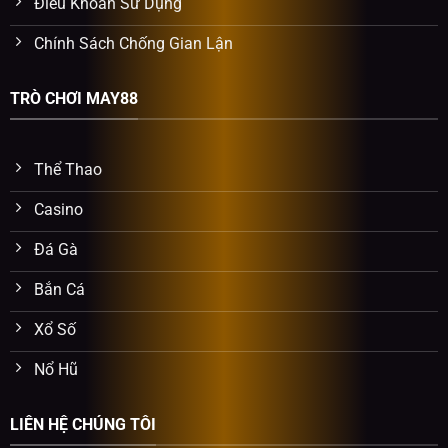
Điều Khoản Sử Dụng
Chính Sách Chống Gian Lận
TRÒ CHƠI MAY88
Thể Thao
Casino
Đá Gà
Bắn Cá
Xổ Số
Nổ Hũ
LIÊN HỆ CHÚNG TÔI