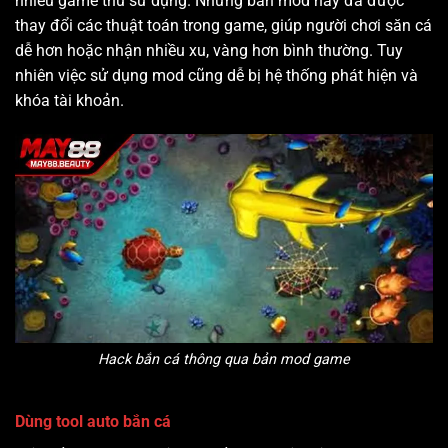
nhiều game thủ sử dụng. Những bản mod này đã được
thay đổi các thuật toán trong game, giúp người chơi săn cá
dễ hơn hoặc nhận nhiều xu, vàng hơn bình thường. Tuy
nhiên việc sử dụng mod cũng dễ bị hệ thống phát hiện và
khóa tài khoản.
Hack bắn cá thông qua bản mod game
Dùng tool auto bắn cá