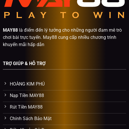
Dẫn
MAY88
là điểm đến lý tưởng cho những người đam mê trò
chơi bài trực tuyến. May88 cung cấp nhiều chương trình
khuyến mãi hấp dẫn
TRỢ GIÚP & HỖ TRỢ
HOÀNG KIM PHÚ
Nạp Tiền MAY88
Rút Tiền MAY88
Chính Sách Bảo Mật