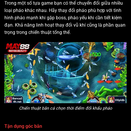
Trong một số tựa game bạn có thể chuyển đổi giữa nhiều
loại pháo khác nhau. Hãy thay đổi pháo phù hợp với tình
hình pháo mạnh khi gặp boss, pháo yếu khi cần tiết kiệm
đạn. Khả năng linh hoạt thay đổi vũ khí cũng là phần quan
trọng trong chiến thuật tổng thể.
Chiến thuật bắn cá chọn thời điểm đổi khẩu pháo
Tận dụng góc bắn