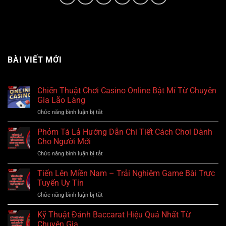
BÀI VIẾT MỚI
Chiến Thuật Chơi Casino Online Bật Mí Từ Chuyên
Gia Lão Làng
ở
Chức năng bình luận bị tắt
Chiến
Thuật
Phỏm Tá Lả Hướng Dẫn Chi Tiết Cách Chơi Dành
Chơi
Cho Người Mới
Casino
ở
Chức năng bình luận bị tắt
Online
Phỏm
Bật
Tá
Tiến Lên Miền Nam – Trải Nghiệm Game Bài Trực
Mí
Lả
Từ
Tuyến Uy Tín
Hướng
Chuyên
ở
Chức năng bình luận bị tắt
Dẫn
Gia
Tiến
Chi
Lão
Lên
Kỹ Thuật Đánh Baccarat Hiệu Quả Nhất Từ
Tiết
Làng
Miền
Cách
Chuyên Gia