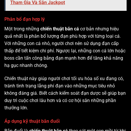
Tham Gia Và Săn Jackpot
Phân bổ đạn hợp lý
Một trong những
chiến thuật bắn cá
cơ bản nhưng hiệu
quả nhất là phân bổ lượng đạn phù hợp với từng loại cá.
Với những con cá nhỏ, người chơi nên sử dụng đạn cấp
thấp để tiết kiệm chi phí. Ngược lại, những con cá lớn hoặc
boss cần tấn công bằng đạn mạnh hơn để tăng khả năng
hạ gục nhanh chóng.
Chiến thuật này giúp người chơi tối ưu hóa số xu đang có,
tránh tình trạng lãng phí đạn vào những mục tiêu nhỏ
không đáng giá. Biết cách kiểm soát đạn dược sẽ giúp bạn
duy trì cuộc chơi lâu hơn và có cơ hội săn những phần
thưởng lớn.
Áp dụng kỹ thuật bắn đuổi
Bắn đuổi là
chiến thuật bắn cá
theo sát một con mồi từ khi