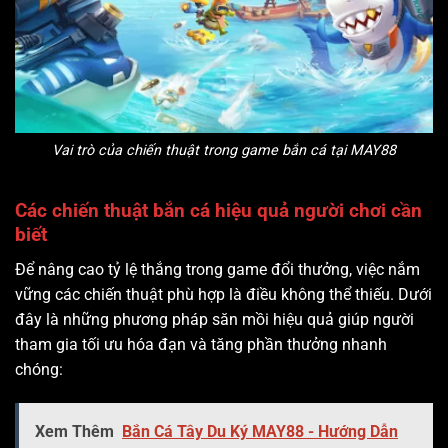
Vai trò của chiến thuật trong game bắn cá tại MAY88
Các chiến thuật bắn cá hiệu quả người chơi cần
biết
Để nâng cao tỷ lệ thắng trong game đổi thưởng, việc nắm
vững các chiến thuật phù hợp là điều không thể thiếu. Dưới
đây là những phương pháp săn mồi hiệu quả giúp người
tham gia tối ưu hóa đạn và tăng phần thưởng nhanh
chóng:
Xem Thêm
Bắn Cá Tây Du Ký MAY88 - Hướng Dẫn