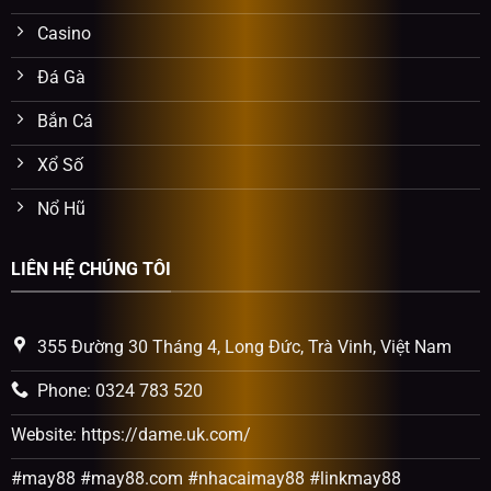
Casino
Đá Gà
Bắn Cá
Xổ Số
Nổ Hũ
LIÊN HỆ CHÚNG TÔI
355 Đường 30 Tháng 4, Long Đức, Trà Vinh, Việt Nam
Phone: 0324 783 520
Website: https://dame.uk.com/
#may88 #may88.com #nhacaimay88 #linkmay88