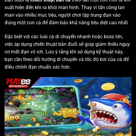
xuất hiện đến khi ra khỏi màn hình. Thay vì tấn công lan
man vào nhiều mục tiêu, người chơi tập trung đạn vào
đúng một con cá để đảm bảo khả năng tiêu diệt cao nhất.
Đặc biệt với các loài cá di chuyển nhanh hoặc boss lớn,
việc áp dụng chiến thuật bắn đuổi sẽ giúp giảm thiểu nguy
cơ mất đạn vô ích. Lưu ý rằng khi sử dụng kỹ thuật này,
bạn cần theo dõi hướng di chuyển và tốc độ bơi của cá để
điều chỉnh đạn chuẩn xác hơn.